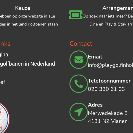
Keuze
Arrangeme
ebben op onze website in alle
Op zoek naar iets meer? Be
cies in het land golfbanen staan
Dine en Play & Stay a
inks
Contact
ina
Email
 golfbanen in Nederland
info@playgolfinhol
Telefoonnummer
ef
020 330 61 03
Adres
Merwedekade 8
4131 NZ Vianen