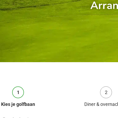
Arra
1
2
Kies je golfbaan
Diner & overnac