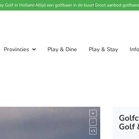
ay Golf in Holland
Altijd een golfbaan in de buurt
Groot aanbod golfban
Provincies
Play & Dine
Play & Stay
Inf
Golfc
Golf 