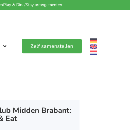
en
Play & Dine/Stay arrangementen
o
Zelf samenstellen
lub Midden Brabant:
& Eat