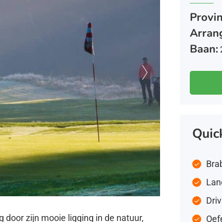
Provin
Arran
Baan:
Quic
Bra
Lan
Dri
 door zijn mooie ligging in de natuur,
Oefe