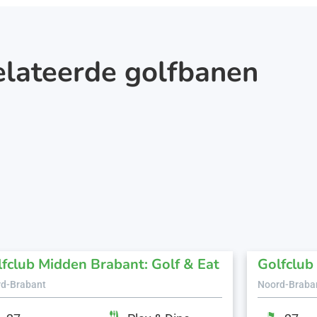
elateerde golfbanen
fclub Midden Brabant: Golf & Eat
Golfclub
d-Brabant
Noord-Braba