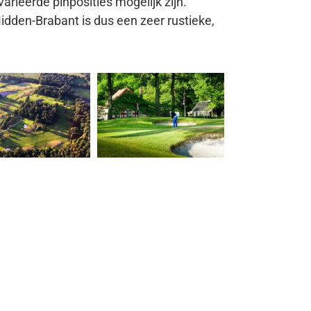
arieerde pinposities mogelijk zijn.
idden-Brabant is dus een zeer rustieke,