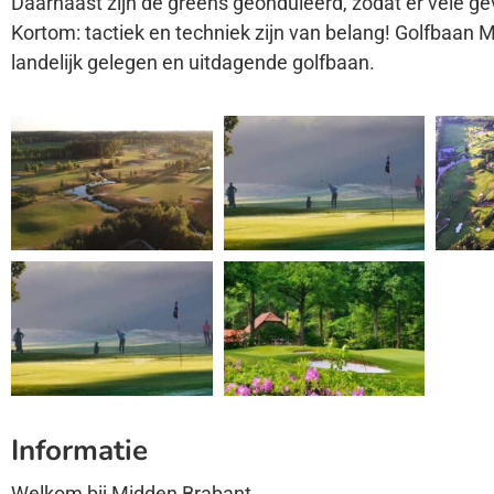
Daarnaast zijn de greens geonduleerd, zodat er vele gev
Kortom: tactiek en techniek zijn van belang! Golfbaan M
landelijk gelegen en uitdagende golfbaan.
Informatie
Welkom bij Midden Brabant