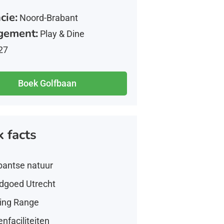
cie:
Noord-Brabant
gement:
Play & Dine
27
Boek Golfbaan
k facts
bantse natuur
dgoed Utrecht
ving Range
nfaciliteiten